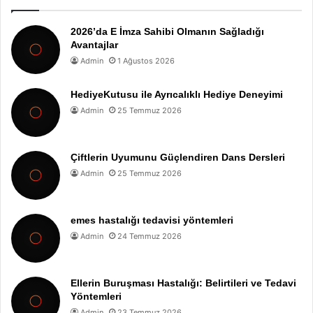
2026’da E İmza Sahibi Olmanın Sağladığı
Avantajlar
Admin
1 Ağustos 2026
HediyeKutusu ile Ayrıcalıklı Hediye Deneyimi
Admin
25 Temmuz 2026
Çiftlerin Uyumunu Güçlendiren Dans Dersleri
Admin
25 Temmuz 2026
emes hastalığı tedavisi yöntemleri
Admin
24 Temmuz 2026
Ellerin Buruşması Hastalığı: Belirtileri ve Tedavi
Yöntemleri
Admin
23 Temmuz 2026