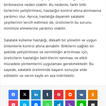
birikmesine neden olabilir. Bu nedenle, farklı bitki
türlerinin yetiştirilmesi, hastalığın kontrol altına alınmasına
yardımcı olur. Ayrıca, hastalığa dayanıklı salatalık
çeşitlerinin tercih edilmesi de, üreticilerin bu sorunu
minimize etmelerine yardımcı olabilir.
Salatalık külleme hastalığı, dikkatli bir yönetim ve uygun
önlemlerle kontrol altına alınabilir. Bitkilerin sağlıklı bir
şekilde yetiştirilmesi ve verimliliğin artırılması için,
üreticilerin hastalığın belirtilerini tanıması ve etkili
mücadele yöntemlerini uygulaması gerekmektedir. Bu
sayede, salatalık üretiminde başarılı sonuçlar elde
edilebilir ve verim kaybı en aza indirilebilir.
Facebook
X
LinkedIn
Tumblr
Pinterest
Reddit
VKontakte
Odnok
Pocket
Skype
Messenger
WhatsApp
Telegram
Viber
Line
E-Posta ile payla