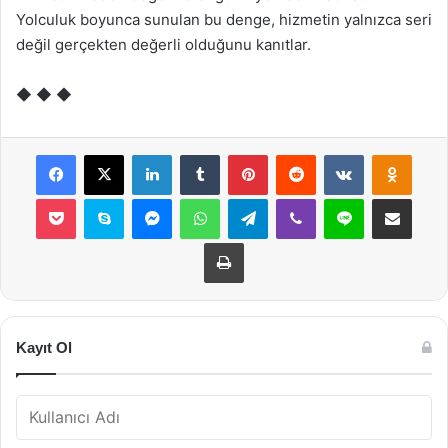
Yolculuk boyunca sunulan bu denge, hizmetin yalnızca seri
değil gerçekten değerli olduğunu kanıtlar.
◆ ◆ ◆
Facebook
X
LinkedIn
Tumblr
Pinterest
Reddit
VKontakte
Odnok
Pocket
Skype
Messenger
WhatsApp
Telegram
Viber
Line
E-Posta ile payla
Yazdır
Kayıt Ol