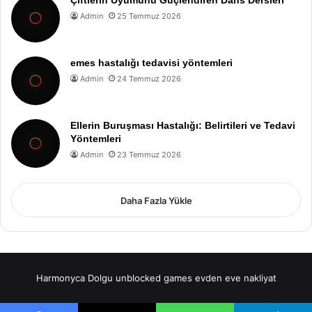
Çiftlerin Uyumunu Güçlendiren Dans Dersleri
Admin
25 Temmuz 2026
emes hastalığı tedavisi yöntemleri
Admin
24 Temmuz 2026
Ellerin Buruşması Hastalığı: Belirtileri ve Tedavi
Yöntemleri
Admin
23 Temmuz 2026
Daha Fazla Yükle
Harmonyca Dolgu
unblocked games
evden eve nakliyat