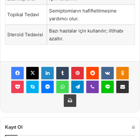
Semiptomların hafifletilmesine
Topikal Tedavi
yardımcı olur.
Bazı hastalar için kullanılır; iltihabı
Steroid Tedavisi
azaltır.
Facebook
X
LinkedIn
Tumblr
Pinterest
Reddit
VKontakte
Odnok
Pocket
Skype
Messenger
WhatsApp
Telegram
Viber
Line
E-Posta ile payla
Yazdır
Kayıt Ol