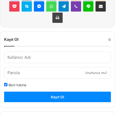
Pocket
Skype
Messenger
WhatsApp
Telegram
Viber
Line
E-Posta ile payla
Yazdır
Kayıt Ol
Unuttunuz mu?
Beni hatırla
Kayıt Ol