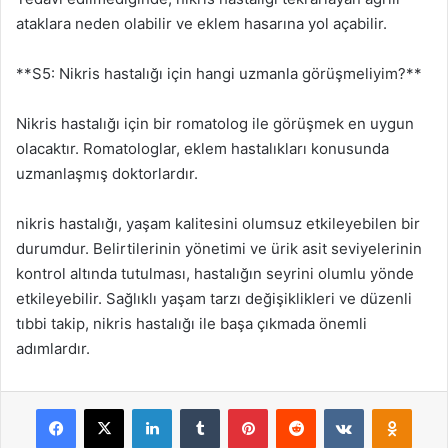
ataklara neden olabilir ve eklem hasarına yol açabilir.
**S5: Nikris hastalığı için hangi uzmanla görüşmeliyim?**
Nikris hastalığı için bir romatolog ile görüşmek en uygun
olacaktır. Romatologlar, eklem hastalıkları konusunda
uzmanlaşmış doktorlardır.
nikris hastalığı, yaşam kalitesini olumsuz etkileyebilen bir
durumdur. Belirtilerinin yönetimi ve ürik asit seviyelerinin
kontrol altında tutulması, hastalığın seyrini olumlu yönde
etkileyebilir. Sağlıklı yaşam tarzı değişiklikleri ve düzenli
tıbbi takip, nikris hastalığı ile başa çıkmada önemli
adımlardır.
Facebook
X
LinkedIn
Tumblr
Pinterest
Reddit
VKontakte
Odnok