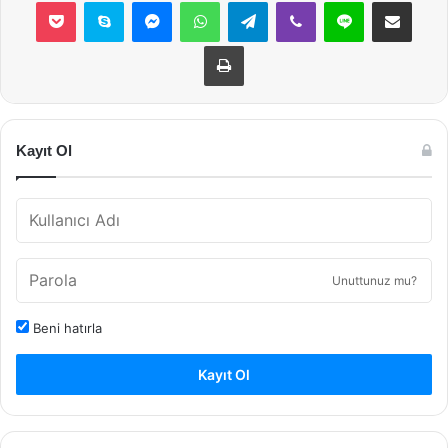
Pocket
Skype
Messenger
WhatsApp
Telegram
Viber
Line
E-Posta ile payla
Yazdır
Kayıt Ol
Unuttunuz mu?
Beni hatırla
Kayıt Ol