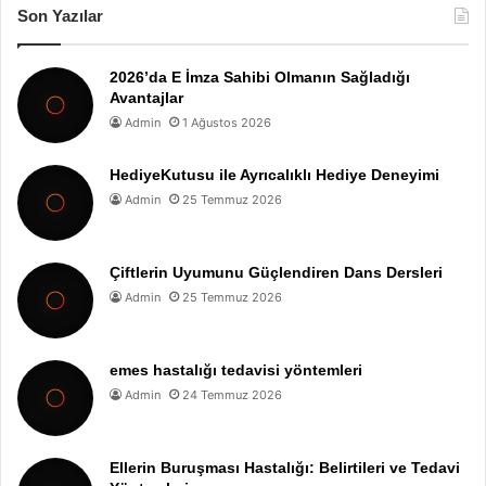
Son Yazılar
2026’da E İmza Sahibi Olmanın Sağladığı
Avantajlar
Admin
1 Ağustos 2026
HediyeKutusu ile Ayrıcalıklı Hediye Deneyimi
Admin
25 Temmuz 2026
Çiftlerin Uyumunu Güçlendiren Dans Dersleri
Admin
25 Temmuz 2026
emes hastalığı tedavisi yöntemleri
Admin
24 Temmuz 2026
Ellerin Buruşması Hastalığı: Belirtileri ve Tedavi