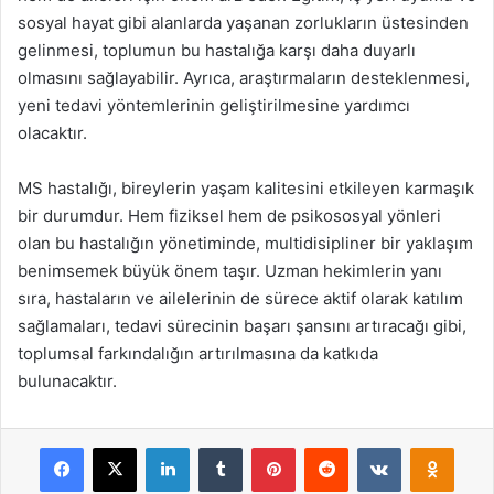
sosyal hayat gibi alanlarda yaşanan zorlukların üstesinden
gelinmesi, toplumun bu hastalığa karşı daha duyarlı
olmasını sağlayabilir. Ayrıca, araştırmaların desteklenmesi,
yeni tedavi yöntemlerinin geliştirilmesine yardımcı
olacaktır.
MS hastalığı, bireylerin yaşam kalitesini etkileyen karmaşık
bir durumdur. Hem fiziksel hem de psikososyal yönleri
olan bu hastalığın yönetiminde, multidisipliner bir yaklaşım
benimsemek büyük önem taşır. Uzman hekimlerin yanı
sıra, hastaların ve ailelerinin de sürece aktif olarak katılım
sağlamaları, tedavi sürecinin başarı şansını artıracağı gibi,
toplumsal farkındalığın artırılmasına da katkıda
bulunacaktır.
Facebook
X
LinkedIn
Tumblr
Pinterest
Reddit
VKontakte
Odnok