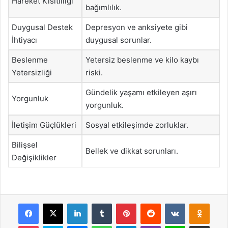
Hareket Kısıtlılığı
bağımlılık.
Duygusal Destek
Depresyon ve anksiyete gibi
İhtiyacı
duygusal sorunlar.
Beslenme
Yetersiz beslenme ve kilo kaybı
Yetersizliği
riski.
Gündelik yaşamı etkileyen aşırı
Yorgunluk
yorgunluk.
İletişim Güçlükleri
Sosyal etkileşimde zorluklar.
Bilişsel
Bellek ve dikkat sorunları.
Değişiklikler
Facebook
X
LinkedIn
Tumblr
Pinterest
Reddit
VKontakte
Odnok
Pocket
Skype
Messenger
WhatsApp
Telegram
Viber
Line
E-Posta ile payla