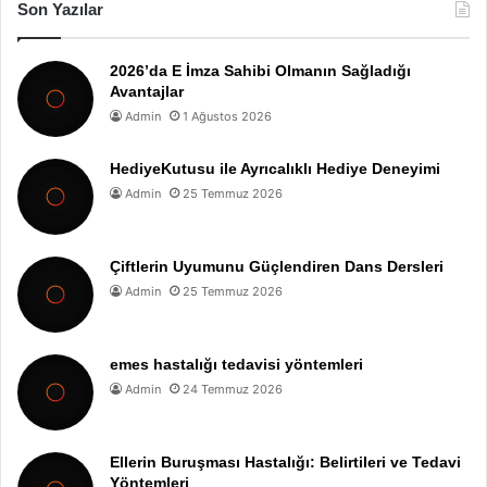
Son Yazılar
2026’da E İmza Sahibi Olmanın Sağladığı
Avantajlar
Admin
1 Ağustos 2026
HediyeKutusu ile Ayrıcalıklı Hediye Deneyimi
Admin
25 Temmuz 2026
Çiftlerin Uyumunu Güçlendiren Dans Dersleri
Admin
25 Temmuz 2026
emes hastalığı tedavisi yöntemleri
Admin
24 Temmuz 2026
Ellerin Buruşması Hastalığı: Belirtileri ve Tedavi
Yöntemleri