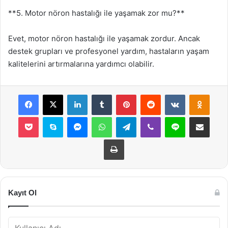
**5. Motor nöron hastalığı ile yaşamak zor mu?**
Evet, motor nöron hastalığı ile yaşamak zordur. Ancak
destek grupları ve profesyonel yardım, hastaların yaşam
kalitelerini artırmalarına yardımcı olabilir.
Facebook
X
LinkedIn
Tumblr
Pinterest
Reddit
VKontakte
Odnok
Pocket
Skype
Messenger
WhatsApp
Telegram
Viber
Line
E-Posta ile payla
Yazdır
Kayıt Ol