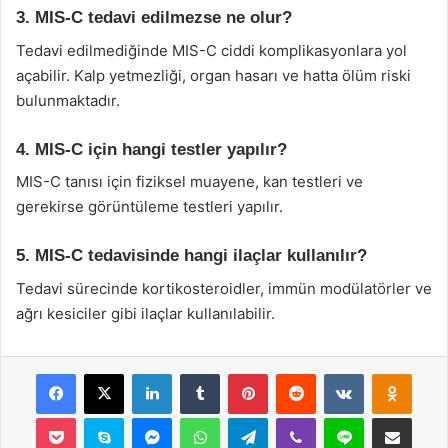
3. MIS-C tedavi edilmezse ne olur?
Tedavi edilmediğinde MIS-C ciddi komplikasyonlara yol
açabilir. Kalp yetmezliği, organ hasarı ve hatta ölüm riski
bulunmaktadır.
4. MIS-C için hangi testler yapılır?
MIS-C tanısı için fiziksel muayene, kan testleri ve
gerekirse görüntüleme testleri yapılır.
5. MIS-C tedavisinde hangi ilaçlar kullanılır?
Tedavi sürecinde kortikosteroidler, immün modülatörler ve
ağrı kesiciler gibi ilaçlar kullanılabilir.
Facebook
X
LinkedIn
Tumblr
Pinterest
Reddit
VKontakte
Odnok
Pocket
Skype
Messenger
WhatsApp
Telegram
Viber
Line
E-Posta ile payla