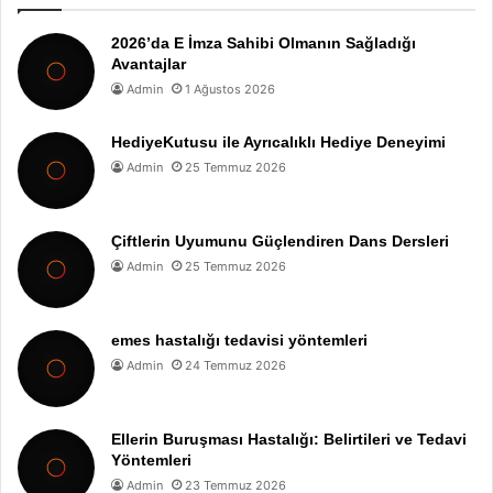
2026’da E İmza Sahibi Olmanın Sağladığı
Avantajlar
Admin
1 Ağustos 2026
HediyeKutusu ile Ayrıcalıklı Hediye Deneyimi
Admin
25 Temmuz 2026
Çiftlerin Uyumunu Güçlendiren Dans Dersleri
Admin
25 Temmuz 2026
emes hastalığı tedavisi yöntemleri
Admin
24 Temmuz 2026
Ellerin Buruşması Hastalığı: Belirtileri ve Tedavi
Yöntemleri
Admin
23 Temmuz 2026