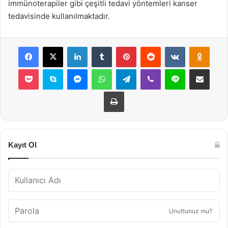
immünoterapiler gibi çeşitli tedavi yöntemleri kanser
tedavisinde kullanılmaktadır.
Facebook
X
LinkedIn
Tumblr
Pinterest
Reddit
VKontakte
Odnok
Pocket
Skype
Messenger
WhatsApp
Telegram
Viber
Line
E-Posta ile payla
Yazdır
Kayıt Ol
Unuttunuz mu?