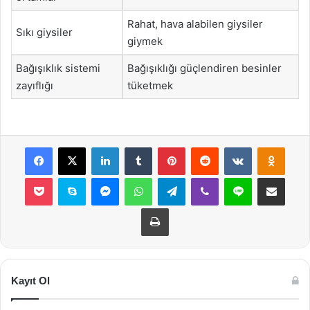
Rahat, hava alabilen giysiler
Sıkı giysiler
giymek
Bağışıklık sistemi
Bağışıklığı güçlendiren besinler
zayıflığı
tüketmek
Facebook
X
LinkedIn
Tumblr
Pinterest
Reddit
VKontakte
Odnok
Pocket
Skype
Messenger
WhatsApp
Telegram
Viber
Line
E-Posta ile payla
Yazdır
Kayıt Ol