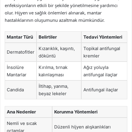
enfeksiyonların etkili bir şekilde yönetilmesine yardımcı
olur. Hijyen ve sağlık önlemleri alınarak, mantar
hastalıklarının oluşumunu azaltmak mümkündür.
Mantar Türü
Belirtiler
Tedavi Yöntemleri
Kızarıklık, kaşıntı,
Topikal antifungal
Dermatofitler
döküntü
kremler
İnsolüre
Kırılma, tırnak
Ağız yoluyla
Mantarlar
kalınlaşması
antifungal ilaçlar
İltihap, yanma,
Candida
Antifungal ilaçlar
beyaz lekeler
Ana Nedenler
Korunma Yöntemleri
Nemli ve sıcak
Düzenli hijyen alışkanlıkları
ortamlar