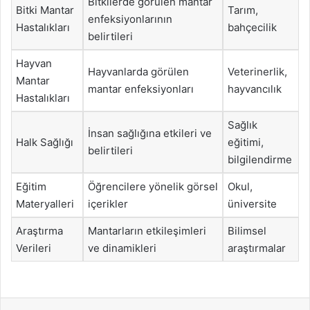
Bitkilerde görülen mantar
Bitki Mantar
Tarım,
enfeksiyonlarının
Hastalıkları
bahçecilik
belirtileri
Hayvan
Hayvanlarda görülen
Veterinerlik,
Mantar
mantar enfeksiyonları
hayvancılık
Hastalıkları
Sağlık
İnsan sağlığına etkileri ve
Halk Sağlığı
eğitimi,
belirtileri
bilgilendirme
Eğitim
Öğrencilere yönelik görsel
Okul,
Materyalleri
içerikler
üniversite
Araştırma
Mantarların etkileşimleri
Bilimsel
Verileri
ve dinamikleri
araştırmalar
Facebook
X
LinkedIn
Tumblr
Pinterest
Reddit
VKontakte
Odnok