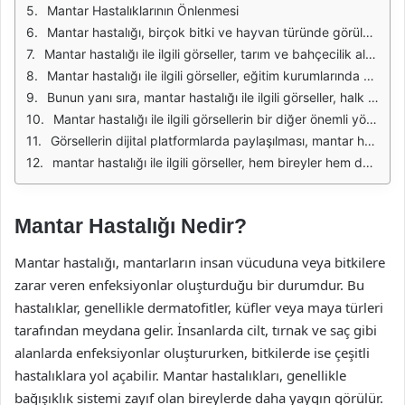
Mantar Hastalıklarının Önlenmesi
Mantar hastalığı, birçok bitki ve hayvan türünde görülebilen bulaşıcı bir enfeksiyondur. Bu hastalık, genellikle nemli ve sıcak ortamlarda hızla yayılır. Mantarların büyümesi için uygun koşullar sağlandığında, enfekte olmuş bireyler üzerinde belirgin belirtiler gözlemlenir. Bu belirtiler genellikle su toplaması, lekeler, çürüme veya yaprak dökülmesi şeklinde ortaya çıkar. Görseller, bu belirtilerin anlaşılmasına yardımcı olarak, hastalığın tanınması ve tedavi yöntemlerinin belirlenmesi açısından büyük bir öneme sahiptir.
Mantar hastalığı ile ilgili görseller, tarım ve bahçecilik alanında çalışan profesyoneller için kritik bir kaynak oluşturmaktadır. Bu görseller, hastalığın tanınmasını kolaylaştırarak, çiftçilerin zamanında müdahalelerde bulunmalarına olanak tanır. Mantar enfeksiyonlarının çeşitliliği ve bu enfeksiyonların bitkiler üzerindeki etkileri hakkında daha fazla bilgi edinmek, görseller aracılığıyla mümkün hale gelir. Bu sayede, hastalığın yayılma yolları ve etkili mücadele yöntemleri konusunda daha bilinçli kararlar alınabilir.
Mantar hastalığı ile ilgili görseller, eğitim kurumlarında da önemli bir rol üstlenmektedir. Öğrencilere ve araştırmacılara, mantarların biyolojisi ve hastalıkların etkileri hakkında görsel materyaller sunarak, teorik bilgilerin pekiştirilmesine yardımcı olur. Ayrıca, görseller sayesinde mantar hastalıklarının yayılma mekanizmaları ve önleyici tedbirler hakkında daha derinlemesine bilgi sahibi olunabilir. Bu eğitim materyalleri, gelecekteki bilim insanları ve tarım uzmanları için büyük bir referans kaynağı oluşturur.
Bunun yanı sıra, mantar hastalığı ile ilgili görseller, halk sağlığı açısından da önem taşımaktadır. İnsan sağlığına zarar verebilecek mantar türlerinin tanınması, enfeksiyonların önlenmesi ve tedavi edilmesi açısından kritik bir faktördür. Görseller, halkı bilgilendirmek ve farkındalık yaratmak amacıyla kullanılabilir. Bu sayede, bireyler ve topluluklar, mantar hastalıklarının belirtilerini tanıyabilir ve gerekli önlemleri alabilirler.
Mantar hastalığı ile ilgili görsellerin bir diğer önemli yönü de araştırma ve geliştirme süreçlerine katkıda bulunmasıdır. Bilim insanları, bu görseller aracılığıyla mantarların etkileşimlerini ve hastalıkların dinamiklerini daha iyi anlayabilirler. Görseller, laboratuvar çalışmalarında ve saha araştırmalarında veri toplama sürecinde de kullanılabilir. Bu sayede, mantar hastalıklarının kontrolü ve yönetimi ile ilgili yeni stratejiler geliştirilmesine olanak tanır.
Görsellerin dijital platformlarda paylaşılması, mantar hastalığı hakkında bilgi edinmeyi daha erişilebilir hale getirmektedir. Sosyal medya, bloglar ve diğer çevrimiçi kaynaklar, çiftçilerin ve araştırmacıların deneyimlerini paylaşmalarına olanak tanır. Bu paylaşımlar, görsel içeriklerin etkileşimini artırarak, toplulukların mantar hastalıkları hakkında daha fazla bilgi sahibi olmasını sağlar. Böylece, bilgi alışverişi ve iş birliği teşvik edilir.
mantar hastalığı ile ilgili görseller, hem bireyler hem de topluluklar için önemli bir kaynak oluşturmaktadır. Bu görseller, hastalığın tanınması, önlenmesi ve tedavi edilmesi konusunda kritik bir rol oynamaktadır. Mantar hastalıkları ile ilgili bilgilendirme ve eğitim süreçlerinde görsellerin etkili bir şekilde kullanılması, sağlık ve tarım alanında önemli ilerlemelere katkıda bulunabilir.
Mantar Hastalığı Nedir?
Mantar hastalığı, mantarların insan vücuduna veya bitkilere
zarar veren enfeksiyonlar oluşturduğu bir durumdur. Bu
hastalıklar, genellikle dermatofitler, küfler veya maya türleri
tarafından meydana gelir. İnsanlarda cilt, tırnak ve saç gibi
alanlarda enfeksiyonlar oluştururken, bitkilerde ise çeşitli
hastalıklara yol açabilir. Mantar hastalıkları, genellikle
bağışıklık sistemi zayıf olan bireylerde daha yaygın görülür.