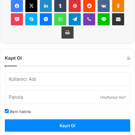
Pocket
Skype
Messenger
WhatsApp
Telegram
Viber
Line
E-Posta ile payla
Yazdır
Kayıt Ol
Unuttunuz mu?
Beni hatırla
Kayıt Ol