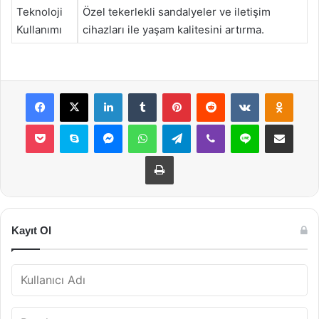
Teknoloji
Özel tekerlekli sandalyeler ve iletişim
Kullanımı
cihazları ile yaşam kalitesini artırma.
Facebook
X
LinkedIn
Tumblr
Pinterest
Reddit
VKontakte
Odnok
Pocket
Skype
Messenger
WhatsApp
Telegram
Viber
Line
E-Posta ile payla
Yazdır
Kayıt Ol