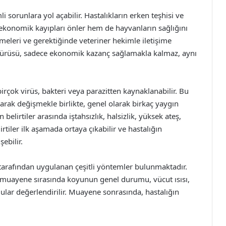
 sorunlara yol açabilir. Hastalıkların erken teşhisi ve
konomik kayıpları önler hem de hayvanların sağlığını
lemeleri ve gerektiğinde veteriner hekimle iletişime
 sürüsü, sadece ekonomik kazanç sağlamakla kalmaz, aynı
birçok virüs, bakteri veya parazitten kaynaklanabilir. Bu
 olarak değişmekle birlikte, genel olarak birkaç yaygın
belirtiler arasında iştahsızlık, halsizlik, yüksek ateş,
tiler ilk aşamada ortaya çıkabilir ve hastalığın
ebilir.
 tarafından uygulanan çeşitli yöntemler bulunmaktadır.
u muayene sırasında koyunun genel durumu, vücut ısısı,
gular değerlendirilir. Muayene sonrasında, hastalığın