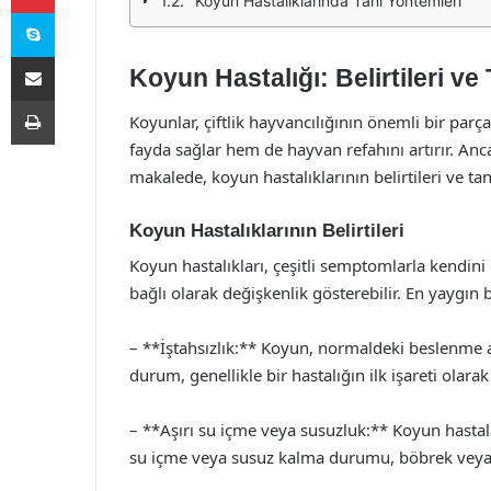
Koyun Hastalıklarında Tanı Yöntemleri
Skype
E-Posta ile paylaş
Koyun Hastalığı: Belirtileri ve
Yazdır
Koyunlar, çiftlik hayvancılığının önemli bir parç
fayda sağlar hem de hayvan refahını artırır. Ancak
makalede, koyun hastalıklarının belirtileri ve ta
Koyun Hastalıklarının Belirtileri
Koyun hastalıkları, çeşitli semptomlarla kendini g
bağlı olarak değişkenlik gösterebilir. En yaygın be
– **İştahsızlık:** Koyun, normaldeki beslenme 
durum, genellikle bir hastalığın ilk işareti olarak 
– **Aşırı su içme veya susuzluk:** Koyun hastala
su içme veya susuz kalma durumu, böbrek veya si