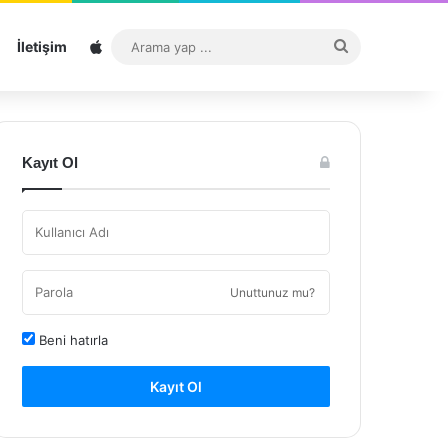
Sitemap
Arama
İletişim
yap
...
Kayıt Ol
Unuttunuz mu?
Beni hatırla
Kayıt Ol