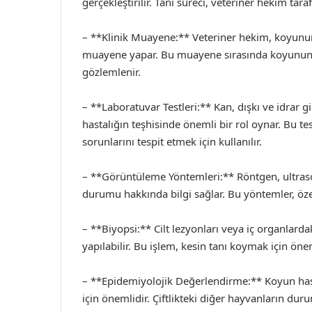
gerçekleştirilir. Tanı süreci, veteriner hekim tara
– **Klinik Muayene:** Veteriner hekim, koyunun
muayene yapar. Bu muayene sırasında koyunun v
gözlemlenir.
– **Laboratuvar Testleri:** Kan, dışkı ve idrar 
hastalığın teşhisinde önemli bir rol oynar. Bu tes
sorunlarını tespit etmek için kullanılır.
– **Görüntüleme Yöntemleri:** Röntgen, ultraso
durumu hakkında bilgi sağlar. Bu yöntemler, özelli
– **Biyopsi:** Cilt lezyonları veya iç organlarda
yapılabilir. Bu işlem, kesin tanı koymak için önem
– **Epidemiyolojik Değerlendirme:** Koyun hasta
için önemlidir. Çiftlikteki diğer hayvanların duru