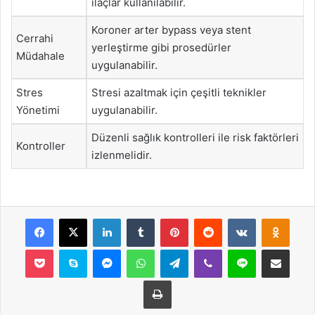
ilaçlar kullanılabilir.
Koroner arter bypass veya stent
Cerrahi
yerleştirme gibi prosedürler
Müdahale
uygulanabilir.
Stres
Stresi azaltmak için çeşitli teknikler
Yönetimi
uygulanabilir.
Düzenli sağlık kontrolleri ile risk faktörleri
Kontroller
izlenmelidir.
Facebook
X
LinkedIn
Tumblr
Pinterest
Reddit
VKontakte
Odnok
Pocket
Skype
Messenger
WhatsApp
Telegram
Viber
Line
E-Posta ile payla
Yazdır