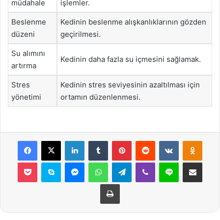
müdahale
işlemler.
Beslenme
Kedinin beslenme alışkanlıklarının gözden
düzeni
geçirilmesi.
Su alımını
Kedinin daha fazla su içmesini sağlamak.
artırma
Stres
Kedinin stres seviyesinin azaltılması için
yönetimi
ortamın düzenlenmesi.
Facebook
X
LinkedIn
Tumblr
Pinterest
Reddit
VKontakte
Odnok
Pocket
Skype
Messenger
WhatsApp
Telegram
Viber
Line
E-Posta ile payla
Yazdır