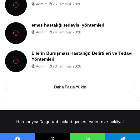
Admin
25 Temmuz 2026
emes hastalığı tedavisi yöntemleri
Admin
24 Temmuz 2026
Ellerin Buruşması Hastalığı: Belirtileri ve Tedavi
Yöntemleri
Admin
23 Temmuz 2026
Daha Fazla Yükle
Harmonyca Dolgu
unblocked games
evden eve nakliyat