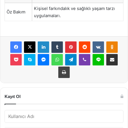
Kişisel farkındalık ve sağlıklı yaşam tarzı
Öz Bakım
uygulamaları.
Facebook
X
LinkedIn
Tumblr
Pinterest
Reddit
VKontakte
Odnok
Pocket
Skype
Messenger
WhatsApp
Telegram
Viber
Line
E-Posta ile payla
Yazdır
Kayıt Ol