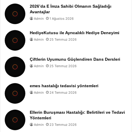
2026’da E İmza Sahibi Olmanın Sağladığı
Avantajlar
Admin
1 Ağustos 2026
HediyeKutusu ile Ayrıcalıklı Hediye Deneyimi
Admin
25 Temmuz 2026
Çiftlerin Uyumunu Güçlendiren Dans Dersleri
Admin
25 Temmuz 2026
emes hastalığı tedavisi yöntemleri
Admin
24 Temmuz 2026
Ellerin Buruşması Hastalığı: Belirtileri ve Tedavi
Yöntemleri
Admin
23 Temmuz 2026