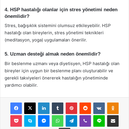
4. HSP hastalığı olanlar için stres yönetimi neden
önemlidir?
Stres, bağışıklık sistemini olumsuz etkileyebilir. HSP
hastalığı olan bireylerin, stres yönetimi teknikleri
(meditasyon, yoga) uygulamaları önerilir.
5. Uzman desteği almak neden önemlidir?
Bir beslenme uzmanı veya diyetisyen, HSP hastalığı olan
bireyler için uygun bir beslenme planı oluşturabilir ve
gerekli takviyeleri önererek hastalığın yönetiminde
yardımcı olabilir.
Facebook
X
LinkedIn
Tumblr
Pinterest
Reddit
VKontakte
Odnok
Pocket
Skype
Messenger
WhatsApp
Telegram
Viber
Line
E-Posta ile payla
Yazdır