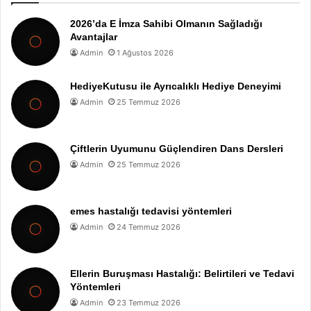
2026’da E İmza Sahibi Olmanın Sağladığı
Avantajlar
Admin
1 Ağustos 2026
HediyeKutusu ile Ayrıcalıklı Hediye Deneyimi
Admin
25 Temmuz 2026
Çiftlerin Uyumunu Güçlendiren Dans Dersleri
Admin
25 Temmuz 2026
emes hastalığı tedavisi yöntemleri
Admin
24 Temmuz 2026
Ellerin Buruşması Hastalığı: Belirtileri ve Tedavi
Yöntemleri
Admin
23 Temmuz 2026