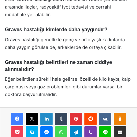
arasında ilaçlar, radyoaktif iyot tedavisi ve cerrahi
müdahale yer alabilir.
Graves hastalığı kimlerde daha yaygındır?
Graves hastalığı genellikle genç ve orta yaşlı kadınlarda
daha yaygın görülse de, erkeklerde de ortaya çıkabilir.
Graves hastalığı belirtileri ne zaman ciddiye
alınmalıdır?
Eğer belirtiler sürekli hale gelirse, özellikle kilo kaybı, kalp
çarpıntısı veya göz problemleri gibi durumlar varsa, bir
doktora başvurulmalıdır.
Facebook
X
LinkedIn
Tumblr
Pinterest
Reddit
VKontakte
Odnok
Pocket
Skype
Messenger
WhatsApp
Telegram
Viber
Line
E-Posta ile payla