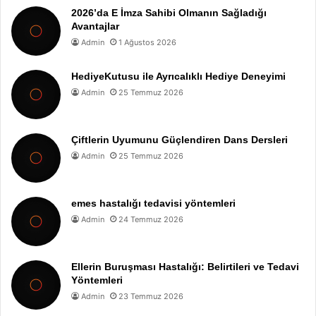
2026’da E İmza Sahibi Olmanın Sağladığı
Avantajlar
Admin
1 Ağustos 2026
HediyeKutusu ile Ayrıcalıklı Hediye Deneyimi
Admin
25 Temmuz 2026
Çiftlerin Uyumunu Güçlendiren Dans Dersleri
Admin
25 Temmuz 2026
emes hastalığı tedavisi yöntemleri
Admin
24 Temmuz 2026
Ellerin Buruşması Hastalığı: Belirtileri ve Tedavi
Yöntemleri
Admin
23 Temmuz 2026