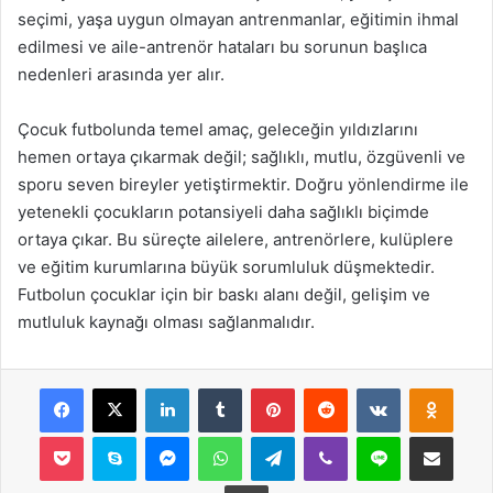
seçimi, yaşa uygun olmayan antrenmanlar, eğitimin ihmal
edilmesi ve aile-antrenör hataları bu sorunun başlıca
nedenleri arasında yer alır.
Çocuk futbolunda temel amaç, geleceğin yıldızlarını
hemen ortaya çıkarmak değil; sağlıklı, mutlu, özgüvenli ve
sporu seven bireyler yetiştirmektir. Doğru yönlendirme ile
yetenekli çocukların potansiyeli daha sağlıklı biçimde
ortaya çıkar. Bu süreçte ailelere, antrenörlere, kulüplere
ve eğitim kurumlarına büyük sorumluluk düşmektedir.
Futbolun çocuklar için bir baskı alanı değil, gelişim ve
mutluluk kaynağı olması sağlanmalıdır.
Facebook
X
LinkedIn
Tumblr
Pinterest
Reddit
VKontakte
Odnok
Pocket
Skype
Messenger
WhatsApp
Telegram
Viber
Line
E-Posta ile payla
Yazdır