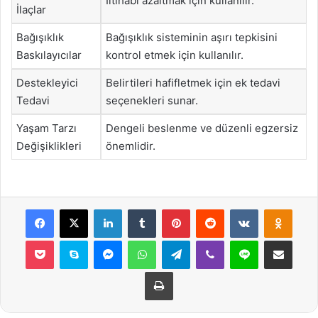
İltihabı azaltmak için kullanılır.
İlaçlar
Bağışıklık
Bağışıklık sisteminin aşırı tepkisini
Baskılayıcılar
kontrol etmek için kullanılır.
Destekleyici
Belirtileri hafifletmek için ek tedavi
Tedavi
seçenekleri sunar.
Yaşam Tarzı
Dengeli beslenme ve düzenli egzersiz
Değişiklikleri
önemlidir.
Facebook
X
LinkedIn
Tumblr
Pinterest
Reddit
VKontakte
Odnok
Pocket
Skype
Messenger
WhatsApp
Telegram
Viber
Line
E-Posta ile payla
Yazdır