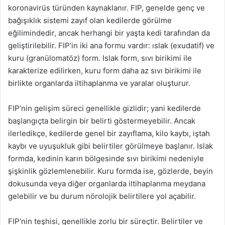
koronavirüs türünden kaynaklanır. FIP, genelde genç ve
bağışıklık sistemi zayıf olan kedilerde görülme
eğilimindedir, ancak herhangi bir yaşta kedi tarafından da
geliştirilebilir. FIP’in iki ana formu vardır: ıslak (exudatif) ve
kuru (granülomatöz) form. Islak form, sıvı birikimi ile
karakterize edilirken, kuru form daha az sıvı birikimi ile
birlikte organlarda iltihaplanma ve yaralar oluşturur.
FIP’nin gelişim süreci genellikle gizlidir; yani kedilerde
başlangıçta belirgin bir belirti göstermeyebilir. Ancak
ilerledikçe, kedilerde genel bir zayıflama, kilo kaybı, iştah
kaybı ve uyuşukluk gibi belirtiler görülmeye başlanır. Islak
formda, kedinin karın bölgesinde sıvı birikimi nedeniyle
şişkinlik gözlemlenebilir. Kuru formda ise, gözlerde, beyin
dokusunda veya diğer organlarda iltihaplanma meydana
gelebilir ve bu durum nörolojik belirtilere yol açabilir.
FIP’nin teşhisi, genellikle zorlu bir süreçtir. Belirtiler ve