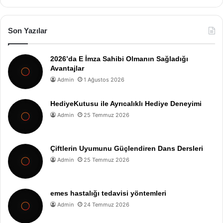
Son Yazılar
2026’da E İmza Sahibi Olmanın Sağladığı
Avantajlar
Admin
1 Ağustos 2026
HediyeKutusu ile Ayrıcalıklı Hediye Deneyimi
Admin
25 Temmuz 2026
Çiftlerin Uyumunu Güçlendiren Dans Dersleri
Admin
25 Temmuz 2026
emes hastalığı tedavisi yöntemleri
Admin
24 Temmuz 2026