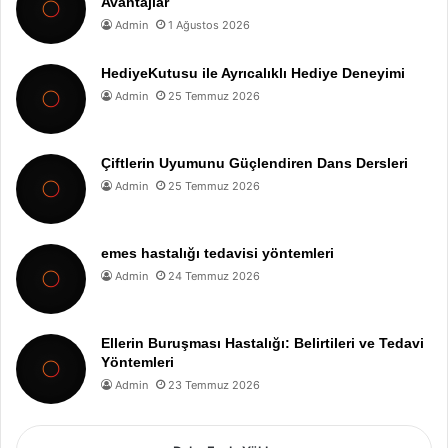
Avantajlar
Admin
1 Ağustos 2026
HediyeKutusu ile Ayrıcalıklı Hediye Deneyimi
Admin
25 Temmuz 2026
Çiftlerin Uyumunu Güçlendiren Dans Dersleri
Admin
25 Temmuz 2026
emes hastalığı tedavisi yöntemleri
Admin
24 Temmuz 2026
Ellerin Buruşması Hastalığı: Belirtileri ve Tedavi
Yöntemleri
Admin
23 Temmuz 2026