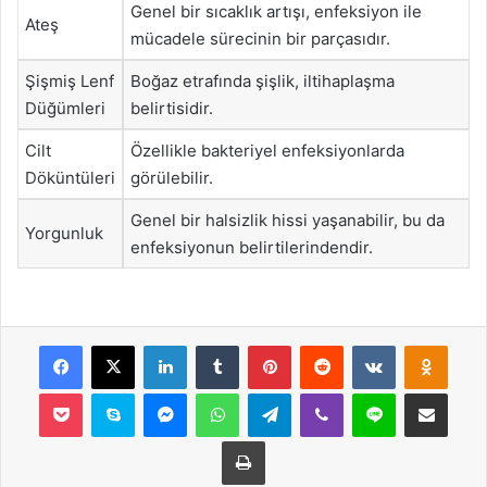
Genel bir sıcaklık artışı, enfeksiyon ile
Ateş
mücadele sürecinin bir parçasıdır.
Şişmiş Lenf
Boğaz etrafında şişlik, iltihaplaşma
Düğümleri
belirtisidir.
Cilt
Özellikle bakteriyel enfeksiyonlarda
Döküntüleri
görülebilir.
Genel bir halsizlik hissi yaşanabilir, bu da
Yorgunluk
enfeksiyonun belirtilerindendir.
Facebook
X
LinkedIn
Tumblr
Pinterest
Reddit
VKontakte
Odnok
Pocket
Skype
Messenger
WhatsApp
Telegram
Viber
Line
E-Posta ile payla
Yazdır