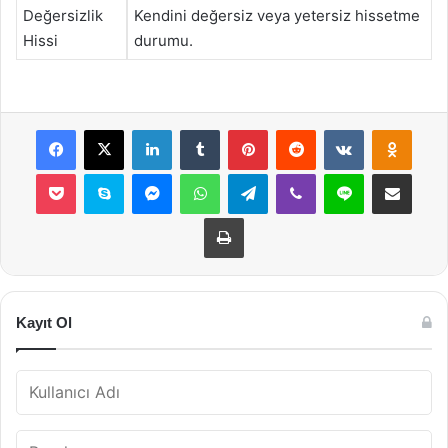
Değersizlik
Kendini değersiz veya yetersiz hissetme
Hissi
durumu.
Facebook
X
LinkedIn
Tumblr
Pinterest
Reddit
VKontakte
Odnok
Pocket
Skype
Messenger
WhatsApp
Telegram
Viber
Line
E-Posta ile payla
Yazdır
Kayıt Ol