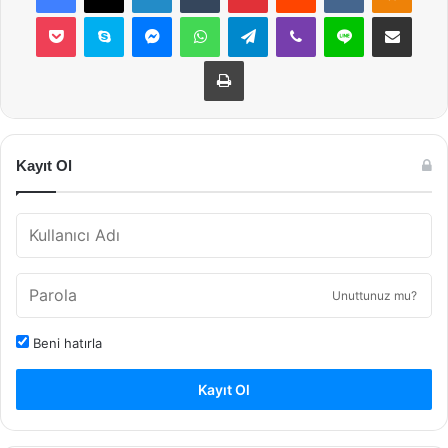
Pocket
Skype
Messenger
WhatsApp
Telegram
Viber
Line
E-Posta ile payla
Yazdır
Kayıt Ol
Unuttunuz mu?
Beni hatırla
Kayıt Ol