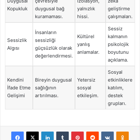
Duygusal
çevresiyle
izolasyon,
zeka
Kopukluk
duygusal bağ
yalnızlık
geliştirme
kuramaması.
hissi.
çalışmaları.
Sessiz
İnsanların
Kültürel
kalmanın
Sessizlik
sessizliği
yanlış
psikolojik
Algısı
güçsüzlük olarak
anlamalar.
boyutunu
değerlendirmesi.
açıklama.
Sosyal
Kendini
Bireyin duygusal
Yetersiz
etkinliklere
İfade Etme
sağlığının
sosyal
katılım,
Gelişimi
artırılması.
etkileşim.
destek
grupları.
Facebook
X
LinkedIn
Tumblr
Pinterest
Reddit
VKontakte
Odnok