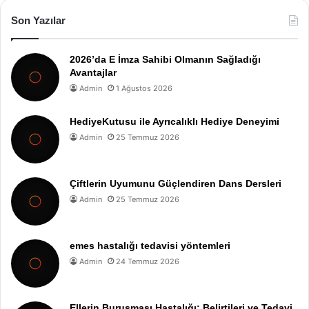
Son Yazılar
2026’da E İmza Sahibi Olmanın Sağladığı
Avantajlar
Admin
1 Ağustos 2026
HediyeKutusu ile Ayrıcalıklı Hediye Deneyimi
Admin
25 Temmuz 2026
Çiftlerin Uyumunu Güçlendiren Dans Dersleri
Admin
25 Temmuz 2026
emes hastalığı tedavisi yöntemleri
Admin
24 Temmuz 2026
Ellerin Buruşması Hastalığı: Belirtileri ve Tedavi