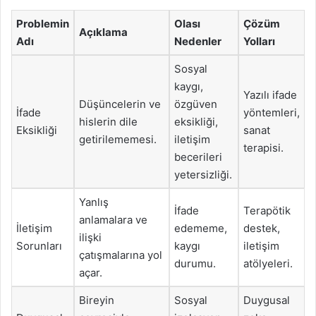
Problemin
Olası
Çözüm
Açıklama
Adı
Nedenler
Yolları
Sosyal
kaygı,
Yazılı ifade
Düşüncelerin ve
özgüven
İfade
yöntemleri,
hislerin dile
eksikliği,
Eksikliği
sanat
getirilememesi.
iletişim
terapisi.
becerileri
yetersizliği.
Yanlış
İfade
Terapötik
anlamalara ve
İletişim
edememe,
destek,
ilişki
Sorunları
kaygı
iletişim
çatışmalarına yol
durumu.
atölyeleri.
açar.
Bireyin
Sosyal
Duygusal