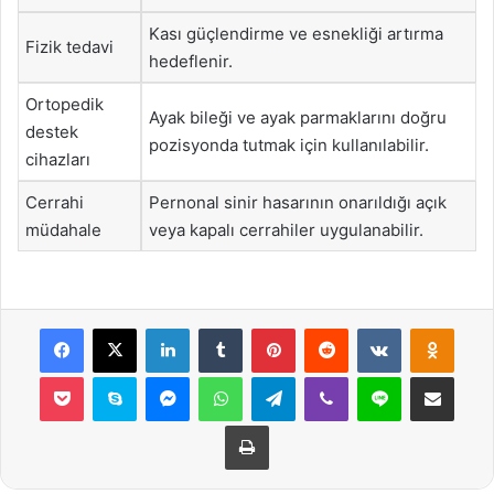
Kası güçlendirme ve esnekliği artırma
Fizik tedavi
hedeflenir.
Ortopedik
Ayak bileği ve ayak parmaklarını doğru
destek
pozisyonda tutmak için kullanılabilir.
cihazları
Cerrahi
Pernonal sinir hasarının onarıldığı açık
müdahale
veya kapalı cerrahiler uygulanabilir.
Facebook
X
LinkedIn
Tumblr
Pinterest
Reddit
VKontakte
Odnok
Pocket
Skype
Messenger
WhatsApp
Telegram
Viber
Line
E-Posta ile payla
Yazdır