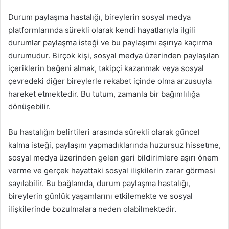
Durum paylaşma hastalığı, bireylerin sosyal medya
platformlarında sürekli olarak kendi hayatlarıyla ilgili
durumlar paylaşma isteği ve bu paylaşımı aşırıya kaçırma
durumudur. Birçok kişi, sosyal medya üzerinden paylaşılan
içeriklerin beğeni almak, takipçi kazanmak veya sosyal
çevredeki diğer bireylerle rekabet içinde olma arzusuyla
hareket etmektedir. Bu tutum, zamanla bir bağımlılığa
dönüşebilir.
Bu hastalığın belirtileri arasında sürekli olarak güncel
kalma isteği, paylaşım yapmadıklarında huzursuz hissetme,
sosyal medya üzerinden gelen geri bildirimlere aşırı önem
verme ve gerçek hayattaki sosyal ilişkilerin zarar görmesi
sayılabilir. Bu bağlamda, durum paylaşma hastalığı,
bireylerin günlük yaşamlarını etkilemekte ve sosyal
ilişkilerinde bozulmalara neden olabilmektedir.