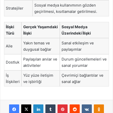
Sosyal medya kullanımının gözden
Stratejiler
geçirilmesi, kısıtlamalar getirilmesi.
İlişki
Gerçek Yaşamdaki
Sosyal Medya
Türü
İlişki
Üzerindeki İlişki
Yakın temas ve
Sanal etkileşim ve
Aile
duygusal bağlar
paylaşımlar
Paylaşılan anılar ve
Durum güncellemeleri ve
Dostluk
aktiviteler
sanal yorumlar
İş
Yüz yüze iletişim
Çevrimiçi bağlantılar ve
İlişkileri
ve işbirliği
sanal ağlar
Facebook
X
LinkedIn
Tumblr
Pinterest
Reddit
VKontakte
Odnok