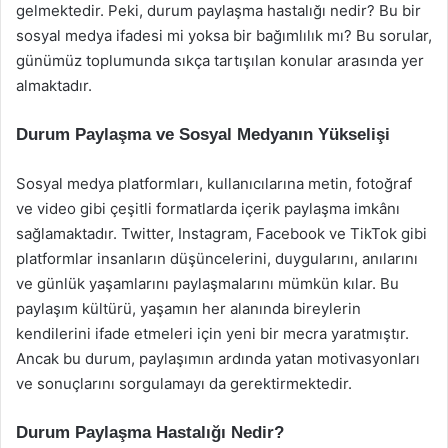
gelmektedir. Peki, durum paylaşma hastalığı nedir? Bu bir
sosyal medya ifadesi mi yoksa bir bağımlılık mı? Bu sorular,
günümüz toplumunda sıkça tartışılan konular arasında yer
almaktadır.
Durum Paylaşma ve Sosyal Medyanın Yükselişi
Sosyal medya platformları, kullanıcılarına metin, fotoğraf
ve video gibi çeşitli formatlarda içerik paylaşma imkânı
sağlamaktadır. Twitter, Instagram, Facebook ve TikTok gibi
platformlar insanların düşüncelerini, duygularını, anılarını
ve günlük yaşamlarını paylaşmalarını mümkün kılar. Bu
paylaşım kültürü, yaşamın her alanında bireylerin
kendilerini ifade etmeleri için yeni bir mecra yaratmıştır.
Ancak bu durum, paylaşımın ardında yatan motivasyonları
ve sonuçlarını sorgulamayı da gerektirmektedir.
Durum Paylaşma Hastalığı Nedir?