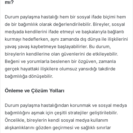
mı?
Durum paylaşma hastalığı hem bir sosyal ifade biçimi hem
de bir bağımlılık olarak değerlendirilebilir. Bireyler, sosyal
medyada kendilerini ifade etmeyi ve başkalarıyla bağlantı
kurmayı hedeflerken, aynı zamanda dış dünya ile ilişkilerini
yavaş yavaş kaybetmeye başlayabilirler. Bu durum,
bireylerin kendilerine olan güvenlerini de etkileyebilir.
Beğeni ve yorumlarla beslenen bir özgüven, zamanla
gerçek hayattaki ilişkilere olumsuz yansıdığı takdirde
bağımlılığa dönüşebilir.
Önleme ve Çözüm Yolları
Durum paylaşma hastalığından korunmak ve sosyal medya
bağımlılığını aşmak için çeşitli stratejiler geliştirilebilir.
Öncelikle, bireylerin kendi sosyal medya kullanım
alışkanlıklarını gözden geçirmesi ve sağlıklı sınırlar