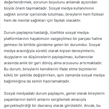
değerlendirmek, sorunun boyutunu anlamak açısından
büyük önem taşımaktadır. Sosyal medya kullanımının
sağlıklı sınırlar içerisinde tutulması, bireylerin hem fiziksel
hem de mental sağlıkları için faydalı olacaktır.
Durum paylaşma hastalığı, özellikle sosyal medya
platformlarının hayatımızın vazgeçilmez bir parçası haline
gelmesi ile birlikte gündeme gelen bir durumdur. Sosyal
medya aracılığıyla sürekli olarak kişisel deneyimlerin,
duyguların ve düşüncelerin paylaşılması, kullanıcılar
arasında anlık bir geri dönüş alma arzusunu artırmaktadır.
Bu durum, bireylerin kendilerini ifade etme biçimlerini
köklü bir şekilde değiştirirken, aynı zamanda sosyal medya
bağımlılığına da zemin hazırlamaktadır.
Sosyal medyadaki durum paylaşımı, genel olarak bireylerin
yaşamlarının belirli anlarını sergilemek amacıyla
gerçekleştirdiği bir davranış olarak görülebilir. Ancak, bu