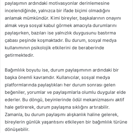
paylaşımın ardındaki motivasyonlar derinlemesine
incelendiğinde, yalnızca bir ifade biçimi olmadığını
anlamak mümkündür. Kimi bireyler, başkalarının onayını
almak veya sosyal kabul görmek amacıyla durumlarını
paylaşırken, bazıları ise yalnızlık duygusunu bastırma
çabası peşinde koşmaktadır. Bu durum, sosyal medya
kullanımının psikolojik etkilerini de beraberinde
getirmektedir.
Bağımlılık boyutu ise, durum paylaşımının ardındaki bir
başka önemli kavramdır. Kullanıcılar, sosyal medya
platformlarında paylaştıkları her durum sonrası gelen
beğeniler, yorumlar ve paylaşımlarla olumlu duygular elde
ederler. Bu döngü, beyinlerinde ödül mekanizmasını aktif
hale getirerek, durum paylaşma sıklığını artırabilir.
Zamanla, bu durum paylaşımı alışkanlık haline gelerek,
bireylerin günlük yaşantısını etkileyen bir bağımlılık türüne
dönüşebilir.