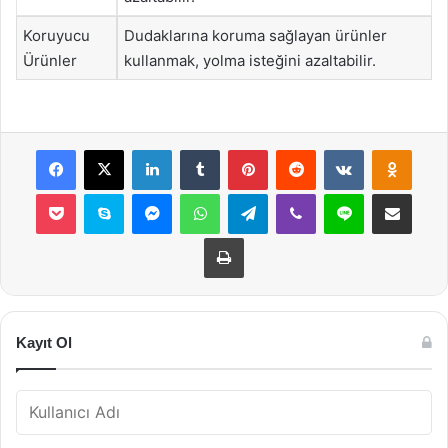
Koruyucu
Dudaklarına koruma sağlayan ürünler
Ürünler
kullanmak, yolma isteğini azaltabilir.
Facebook
X
LinkedIn
Tumblr
Pinterest
Reddit
VKontakte
Odnok
Pocket
Skype
Messenger
WhatsApp
Telegram
Viber
Line
E-Posta ile payla
Yazdır
Kayıt Ol