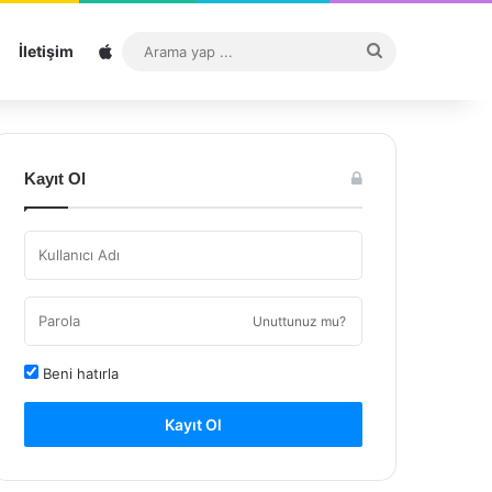
Sitemap
Arama
İletişim
yap
...
Kayıt Ol
Unuttunuz mu?
Beni hatırla
Kayıt Ol