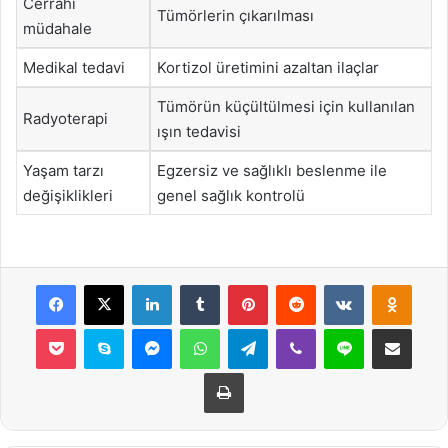
Cerrahi
Tümörlerin çıkarılması
müdahale
Medikal tedavi
Kortizol üretimini azaltan ilaçlar
Tümörün küçültülmesi için kullanılan
Radyoterapi
ışın tedavisi
Yaşam tarzı
Egzersiz ve sağlıklı beslenme ile
değişiklikleri
genel sağlık kontrolü
Facebook
X
LinkedIn
Tumblr
Pinterest
Reddit
VKontakte
Odnok
Pocket
Skype
Messenger
WhatsApp
Telegram
Viber
Line
E-Posta ile payla
Yazdır