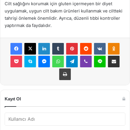
Cilt sağlığını korumak için gluten içermeyen bir diyet
uygulamak, uygun cilt bakım ürünleri kullanmak ve ciltteki
tahrişi önlemek önemlidir. Ayrıca, düzenli tıbbi kontroller
yaptırmak da faydalıdır.
Facebook
X
LinkedIn
Tumblr
Pinterest
Reddit
VKontakte
Odnok
Pocket
Skype
Messenger
WhatsApp
Telegram
Viber
Line
E-Posta ile payla
Yazdır
Kayıt Ol