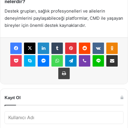
nelerdir?
Destek grupları, sağlık profesyonelleri ve ailelerin
deneyimlerini paylaşabileceği platformlar, CMD ile yaşayan
bireyler için önemli destek kaynaklarıdır.
Facebook
X
LinkedIn
Tumblr
Pinterest
Reddit
VKontakte
Odnok
Pocket
Skype
Messenger
WhatsApp
Telegram
Viber
Line
E-Posta ile payla
Yazdır
Kayıt Ol