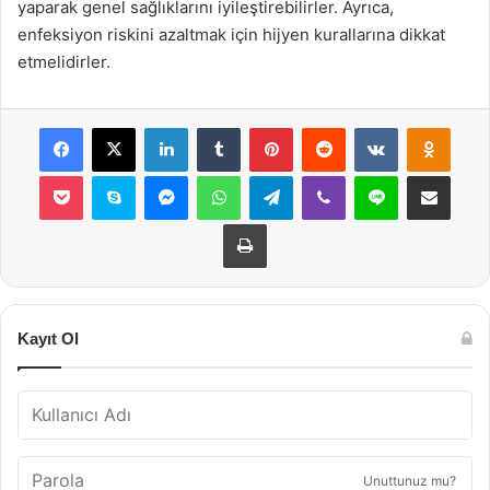
yaparak genel sağlıklarını iyileştirebilirler. Ayrıca,
enfeksiyon riskini azaltmak için hijyen kurallarına dikkat
etmelidirler.
Facebook
X
LinkedIn
Tumblr
Pinterest
Reddit
VKontakte
Odnok
Pocket
Skype
Messenger
WhatsApp
Telegram
Viber
Line
E-Posta ile payla
Yazdır
Kayıt Ol
Unuttunuz mu?