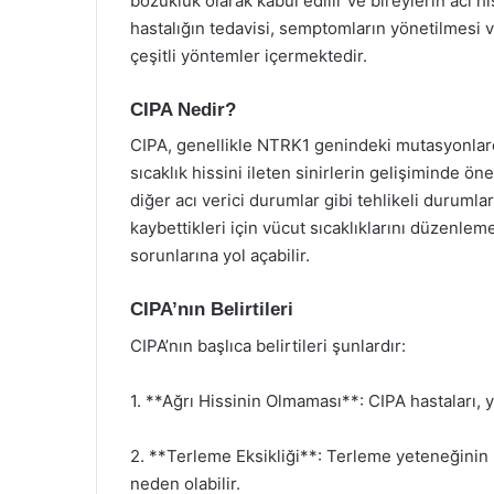
bozukluk olarak kabul edilir ve bireylerin acı h
hastalığın tedavisi, semptomların yönetilmesi v
çeşitli yöntemler içermektedir.
CIPA Nedir?
CIPA, genellikle NTRK1 genindeki mutasyonlarda
sıcaklık hissini ileten sinirlerin gelişiminde ön
diğer acı verici durumlar gibi tehlikeli durumla
kaybettikleri için vücut sıcaklıklarını düzenlem
sorunlarına yol açabilir.
CIPA’nın Belirtileri
CIPA’nın başlıca belirtileri şunlardır:
1. **Ağrı Hissinin Olmaması**: CIPA hastaları,
2. **Terleme Eksikliği**: Terleme yeteneğinin
neden olabilir.