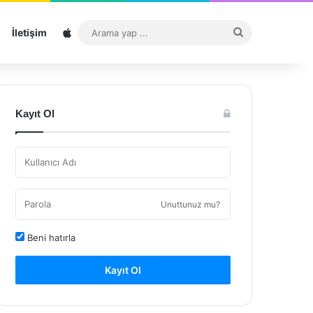
Sitemap
Arama
İletişim
yap
...
Kayıt Ol
Unuttunuz mu?
Beni hatırla
Kayıt Ol