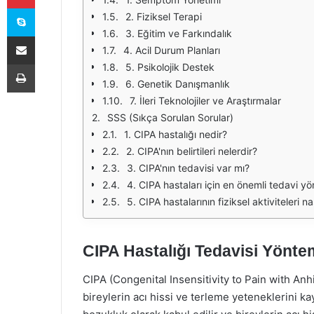
Skype
2. Fiziksel Terapi
3. Eğitim ve Farkındalık
E-Posta ile paylaş
4. Acil Durum Planları
Yazdır
5. Psikolojik Destek
6. Genetik Danışmanlık
7. İleri Teknolojiler ve Araştırmalar
SSS (Sıkça Sorulan Sorular)
1. CIPA hastalığı nedir?
2. CIPA'nın belirtileri nelerdir?
3. CIPA'nın tedavisi var mı?
4. CIPA hastaları için en önemli tedavi y
5. CIPA hastalarının fiziksel aktiviteleri na
CIPA Hastalığı Tedavisi Yöntem
CIPA (Congenital Insensitivity to Pain with Anhi
bireylerin acı hissi ve terleme yeteneklerini k