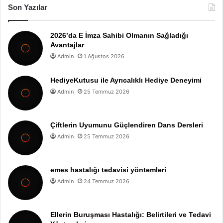
Son Yazılar
2026’da E İmza Sahibi Olmanın Sağladığı
Avantajlar
Admin
1 Ağustos 2026
HediyeKutusu ile Ayrıcalıklı Hediye Deneyimi
Admin
25 Temmuz 2026
Çiftlerin Uyumunu Güçlendiren Dans Dersleri
Admin
25 Temmuz 2026
emes hastalığı tedavisi yöntemleri
Admin
24 Temmuz 2026
Ellerin Buruşması Hastalığı: Belirtileri ve Tedavi