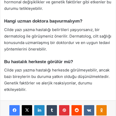
hormonal değişiklikler ve genetik faktörler gibi etkenler bu
durumu tetikleyebilir.
Hangi uzman doktora başvurmalıyım?
Cilde yazı yazma hastalığı belirtileri yaşıyorsanız, bir
dermatolog ile görüşmeniz önerilir. Dermatolog, cilt sağlığı
konusunda uzmanlaşmış bir doktordur ve en uygun tedavi
yöntemlerini önerebilir.
Bu hastalık herkeste görülür mü?
Cilde yazı yazma hastalığı herkesde görülmeyebilir, ancak
bazı bireylerin bu duruma yatkın olduğu düşünülmektedir.
Genetik faktörler ve alerjik reaksiyonlar, durumu
etkileyebilir.
Facebook
X
LinkedIn
Tumblr
Pinterest
Reddit
VKontakte
Odnok