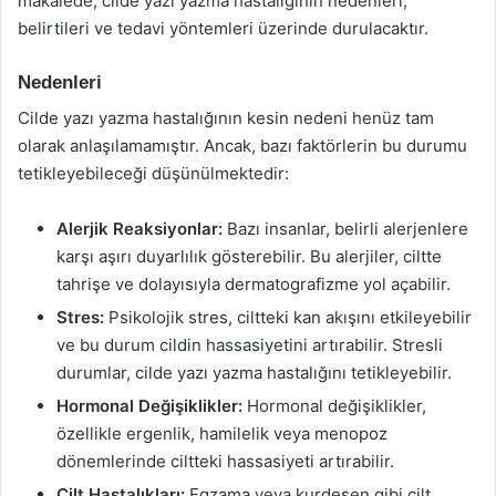
makalede, cilde yazı yazma hastalığının nedenleri,
belirtileri ve tedavi yöntemleri üzerinde durulacaktır.
Nedenleri
Cilde yazı yazma hastalığının kesin nedeni henüz tam
olarak anlaşılamamıştır. Ancak, bazı faktörlerin bu durumu
tetikleyebileceği düşünülmektedir:
Alerjik Reaksiyonlar:
Bazı insanlar, belirli alerjenlere
karşı aşırı duyarlılık gösterebilir. Bu alerjiler, ciltte
tahrişe ve dolayısıyla dermatografizme yol açabilir.
Stres:
Psikolojik stres, ciltteki kan akışını etkileyebilir
ve bu durum cildin hassasiyetini artırabilir. Stresli
durumlar, cilde yazı yazma hastalığını tetikleyebilir.
Hormonal Değişiklikler:
Hormonal değişiklikler,
özellikle ergenlik, hamilelik veya menopoz
dönemlerinde ciltteki hassasiyeti artırabilir.
Cilt Hastalıkları:
Egzama veya kurdeşen gibi cilt