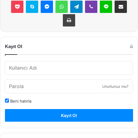
Pocket
Skype
Messenger
WhatsApp
Telegram
Viber
Line
E-Posta ile payla
Yazdır
Kayıt Ol
Unuttunuz mu?
Beni hatırla
Kayıt Ol