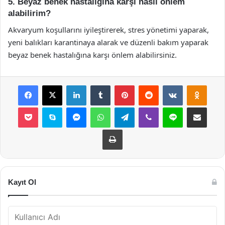
5. Beyaz benek hastalığına karşı nasıl önlem
alabilirim?
Akvaryum koşullarını iyileştirerek, stres yönetimi yaparak,
yeni balıkları karantinaya alarak ve düzenli bakım yaparak
beyaz benek hastalığına karşı önlem alabilirsiniz.
Facebook
X
LinkedIn
Tumblr
Pinterest
Reddit
VKontakte
Odnok
Pocket
Skype
Messenger
WhatsApp
Telegram
Viber
Line
E-Posta ile payla
Yazdır
Kayıt Ol