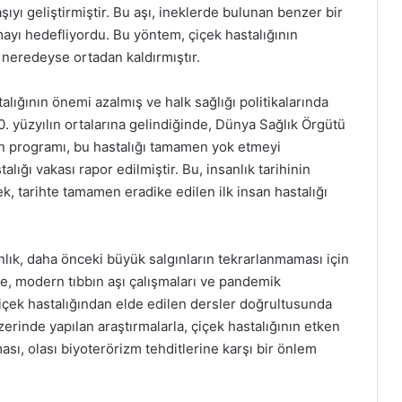
aşıyı geliştirmiştir. Bu aşı, ineklerde bulunan benzer bir
mayı hedefliyordu. Bu yöntem, çiçek hastalığının
 neredeyse ortadan kaldırmıştır.
talığının önemi azalmış ve halk sağlığı politikalarında
0. yüzyılın ortalarına gelindiğinde, Dünya Sağlık Örgütü
yon programı, bu hastalığı tamamen yok etmeyi
alığı vakası rapor edilmiştir. Bu, insanlık tarihinin
ek, tarihte tamamen eradike edilen ilk insan hastalığı
nlık, daha önceki büyük salgınların tekrarlanmaması için
te, modern tıbbın aşı çalışmaları ve pandemik
çiçek hastalığından elde edilen dersler doğrultusunda
rinde yapılan araştırmalarla, çiçek hastalığının etken
ası, olası biyoterörizm tehditlerine karşı bir önlem