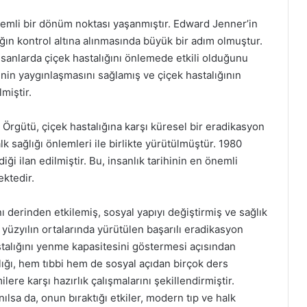
nemli bir dönüm noktası yaşanmıştır. Edward Jenner’in
alığın kontrol altına alınmasında büyük bir adım olmuştur.
nsanlarda çiçek hastalığını önlemede etkili olduğunu
inin yaygınlaşmasını sağlamış ve çiçek hastalığının
miştir.
 Örgütü, çiçek hastalığına karşı küresel bir eradikasyon
k sağlığı önlemleri ile birlikte yürütülmüştür. 1980
ği ilan edilmiştir. Bu, insanlık tarihinin en önemli
ektedir.
ı derinden etkilemiş, sosyal yapıyı değiştirmiş ve sağlık
 yüzyılın ortalarında yürütülen başarılı eradikasyon
stalığını yenme kapasitesini göstermesi açısından
lığı, hem tıbbi hem de sosyal açıdan birçok ders
e karşı hazırlık çalışmalarını şekillendirmiştir.
nılsa da, onun bıraktığı etkiler, modern tıp ve halk