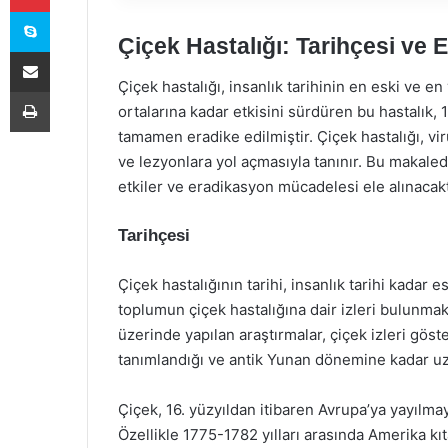
Skype
Çiçek Hastalığı: Tarihçesi ve Et
E-Posta ile paylaş
Çiçek hastalığı, insanlık tarihinin en eski ve en 
Yazdır
ortalarına kadar etkisini sürdüren bu hastalık,
tamamen eradike edilmiştir. Çiçek hastalığı, virü
ve lezyonlara yol açmasıyla tanınır. Bu makaled
etkiler ve eradikasyon mücadelesi ele alınacakt
Tarihçesi
Çiçek hastalığının tarihi, insanlık tarihi kadar es
toplumun çiçek hastalığına dair izleri bulunmakta
üzerinde yapılan araştırmalar, çiçek izleri göst
tanımlandığı ve antik Yunan dönemine kadar u
Çiçek, 16. yüzyıldan itibaren Avrupa’ya yayılma
Özellikle 1775-1782 yılları arasında Amerika kı