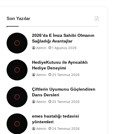
Son Yazılar
2026’da E İmza Sahibi Olmanın
Sağladığı Avantajlar
Admin
1 Ağustos 2026
HediyeKutusu ile Ayrıcalıklı
Hediye Deneyimi
Admin
25 Temmuz 2026
Çiftlerin Uyumunu Güçlendiren
Dans Dersleri
Admin
25 Temmuz 2026
emes hastalığı tedavisi
yöntemleri
Admin
24 Temmuz 2026