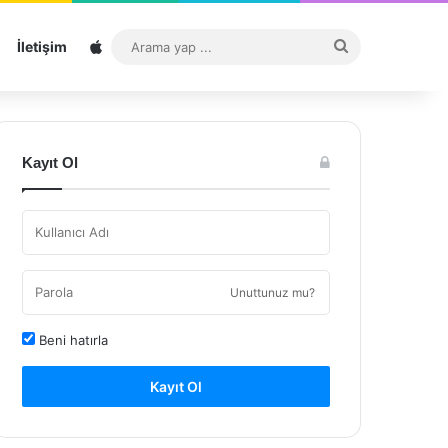
Sitemap
Arama
İletişim
yap
...
Kayıt Ol
Unuttunuz mu?
Beni hatırla
Kayıt Ol