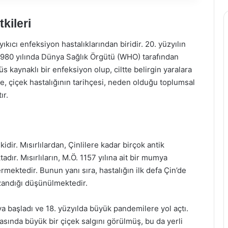
kileri
yıkıcı enfeksiyon hastalıklarından biridir. 20. yüzyılın
 1980 yılında Dünya Sağlık Örgütü (WHO) tarafından
s kaynaklı bir enfeksiyon olup, ciltte belirgin yaralara
e, çiçek hastalığının tarihçesi, neden olduğu toplumsal
ır.
kidir. Mısırlılardan, Çinlilere kadar birçok antik
dır. Mısırlıların, M.Ö. 1157 yılına ait bir mumya
ermektedir. Bunun yanı sıra, hastalığın ilk defa Çin’de
zandığı düşünülmektedir.
ya başladı ve 18. yüzyılda büyük pandemilere yol açtı.
tasında büyük bir çiçek salgını görülmüş, bu da yerli