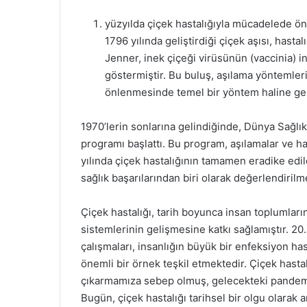
yüzyılda çiçek hastalığıyla mücadelede ö
1796 yılında geliştirdiği çiçek aşısı, hast
Jenner, inek çiçeği virüsünün (vaccinia) i
göstermiştir. Bu buluş, aşılama yöntemler
önlenmesinde temel bir yöntem haline gel
1970’lerin sonlarına gelindiğinde, Dünya Sağlık
programı başlattı. Bu program, aşılamalar ve hal
yılında çiçek hastalığının tamamen eradike edildi
sağlık başarılarından biri olarak değerlendirilm
Çiçek hastalığı, tarih boyunca insan toplumların
sistemlerinin gelişmesine katkı sağlamıştır. 20.
çalışmaları, insanlığın büyük bir enfeksiyon ha
önemli bir örnek teşkil etmektedir. Çiçek hasta
çıkarmamıza sebep olmuş, gelecekteki pandemiler
Bugün, çiçek hastalığı tarihsel bir olgu olarak a