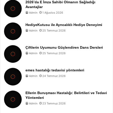
2026’da E İmza Sahibi Olmanın Sağladığı
Avantajlar
Admin
1 Ağustos 2026
HediyeKutusu ile Ayrıcalıklı Hediye Deneyimi
Admin
25 Temmuz 2026
Çiftlerin Uyumunu Güçlendiren Dans Dersleri
Admin
25 Temmuz 2026
emes hastalığı tedavisi yöntemleri
Admin
24 Temmuz 2026
Ellerin Buruşması Hastalığı: Belirtileri ve Tedavi
Yöntemleri
Admin
23 Temmuz 2026