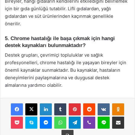
Bireyler, hangi gıdaların kendilerini etkilediğini belirlemek
için bir gıda günlüğü tutabilir. Lifli gıdalardan, yağlı
gıdalardan ve süt ürünlerinden kaçınmak genellikle
önerilir.
5. Chrome hastalığı ile başa çıkmak için hangi
destek kaynakları bulunmaktadır?
Destek grupları, çevrimiçi topluluklar ve sağlık
profesyonelleri, chrome hastalığı ile yaşayan bireyler için
önemli kaynaklar sunmaktadır. Bu kaynaklar, hastaların
deneyimlerini paylaşmalarına ve duygusal destek
almalarına yardımcı olabilir.
Facebook
X
LinkedIn
Tumblr
Pinterest
Reddit
VKontakte
Odnok
Pocket
Skype
Messenger
WhatsApp
Telegram
Viber
Line
E-Posta ile payla
Yazdır