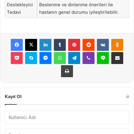
Destekleyici
Beslenme ve dinlenme önerileri ile
Tedavi
hastanın genel durumu iyileştirilebilir.
Facebook
X
LinkedIn
Tumblr
Pinterest
Reddit
VKontakte
Odnok
Pocket
Skype
Messenger
WhatsApp
Telegram
Viber
Line
E-Posta ile payla
Yazdır
Kayıt Ol