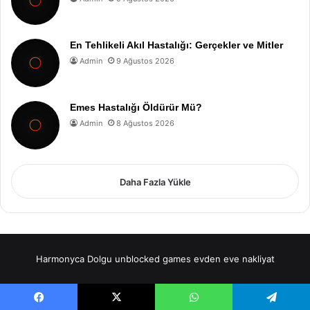
En Tehlikeli Akıl Hastalığı: Gerçekler ve Mitler
Admin
9 Ağustos 2026
Emes Hastalığı Öldürür Mü?
Admin
8 Ağustos 2026
Daha Fazla Yükle
Harmonyca Dolgu
unblocked games
evden eve nakliyat