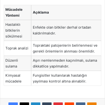
Mücadele
Açıklama
Yöntemi
Hastalıklı
Enfekte olan bitkiler derhal ortadan
bitkilerin
kaldırılmalıdır.
sökülmesi
Topraktaki patojenlerin belirlenmesi ve
Toprak analizi
gerekli önlemlerin alınması önemlidir.
Düzenli
Aşırı nemlenmeden kaçınılmalı, sulama
sulama
dikkatlice yapılmalıdır.
Kimyasal
Fungisitler kullanılarak hastalığın
mücadele
yayılması kontrol altına alınabilir.
Facebook
X
LinkedIn
Tumblr
Pinterest
Reddit
VKontakte
Odnok