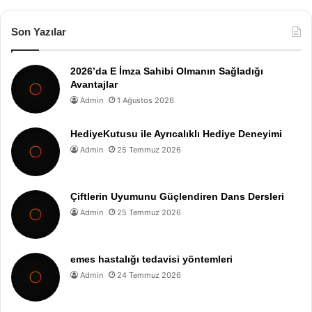
Son Yazılar
2026’da E İmza Sahibi Olmanın Sağladığı
Avantajlar
Admin
1 Ağustos 2026
HediyeKutusu ile Ayrıcalıklı Hediye Deneyimi
Admin
25 Temmuz 2026
Çiftlerin Uyumunu Güçlendiren Dans Dersleri
Admin
25 Temmuz 2026
emes hastalığı tedavisi yöntemleri
Admin
24 Temmuz 2026