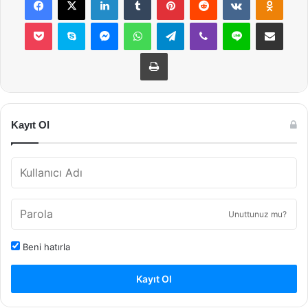
Pocket
Skype
Messenger
WhatsApp
Telegram
Viber
Line
E-Posta ile payla
Yazdır
Kayıt Ol
Unuttunuz mu?
Beni hatırla
Kayıt Ol