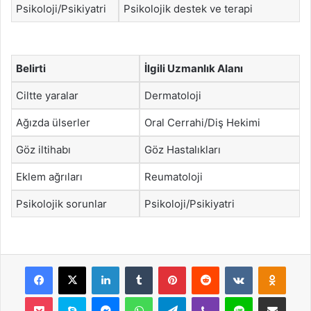
Psikoloji/Psikiyatri
Psikolojik destek ve terapi
Belirti
İlgili Uzmanlık Alanı
Ciltte yaralar
Dermatoloji
Ağızda ülserler
Oral Cerrahi/Diş Hekimi
Göz iltihabı
Göz Hastalıkları
Eklem ağrıları
Reumatoloji
Psikolojik sorunlar
Psikoloji/Psikiyatri
Facebook
X
LinkedIn
Tumblr
Pinterest
Reddit
VKontakte
Odnok
Pocket
Skype
Messenger
WhatsApp
Telegram
Viber
Line
E-Posta ile payla