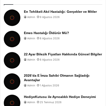
En Tehlikeli Akıl Hastalığı: Gerçekler ve Mitler
Admin
9 Ağustos 2026
Emes Hastalığı Öldürür Mü?
Admin
8 Ağustos 2026
22 Ayar Bilezik Fiyatları Hakkında Güncel Bilgiler
Admin
8 Ağustos 2026
2026’da E İmza Sahibi Olmanın Sağladığı
Avantajlar
Admin
1 Ağustos 2026
HediyeKutusu ile Ayrıcalıklı Hediye Deneyimi
Admin
25 Temmuz 2026