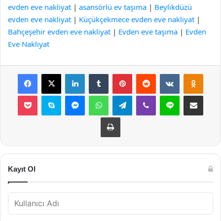
evden eve nakliyat
|
asansörlü ev taşıma
|
Beylikdüzü
evden eve nakliyat
|
Küçükçekmece evden eve nakliyat
|
Bahçeşehir evden eve nakliyat
|
Evden eve taşıma
|
Evden
Eve Nakliyat
Facebook
X
LinkedIn
Tumblr
Pinterest
Reddit
VKontakte
Odnok
Pocket
Skype
Messenger
WhatsApp
Telegram
Viber
Line
E-Posta ile payla
Yazdır
Kayıt Ol