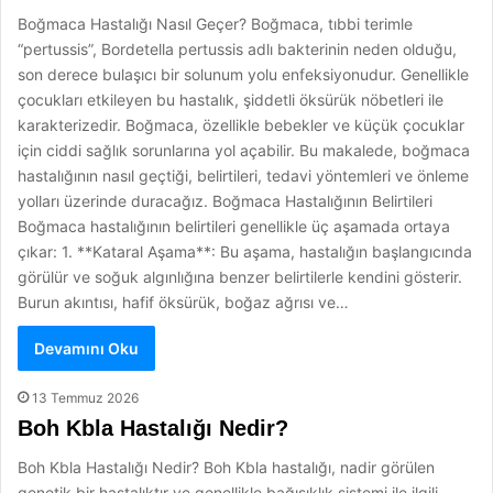
Boğmaca Hastalığı Nasıl Geçer? Boğmaca, tıbbi terimle
“pertussis”, Bordetella pertussis adlı bakterinin neden olduğu,
son derece bulaşıcı bir solunum yolu enfeksiyonudur. Genellikle
çocukları etkileyen bu hastalık, şiddetli öksürük nöbetleri ile
karakterizedir. Boğmaca, özellikle bebekler ve küçük çocuklar
için ciddi sağlık sorunlarına yol açabilir. Bu makalede, boğmaca
hastalığının nasıl geçtiği, belirtileri, tedavi yöntemleri ve önleme
yolları üzerinde duracağız. Boğmaca Hastalığının Belirtileri
Boğmaca hastalığının belirtileri genellikle üç aşamada ortaya
çıkar: 1. **Kataral Aşama**: Bu aşama, hastalığın başlangıcında
görülür ve soğuk algınlığına benzer belirtilerle kendini gösterir.
Burun akıntısı, hafif öksürük, boğaz ağrısı ve…
Devamını Oku
13 Temmuz 2026
Boh Kbla Hastalığı Nedir?
Boh Kbla Hastalığı Nedir? Boh Kbla hastalığı, nadir görülen
genetik bir hastalıktır ve genellikle bağışıklık sistemi ile ilgili