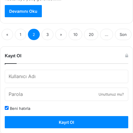
Devamını Oku
«
1
2
3
»
10
20
...
Son
Kayıt Ol
Unuttunuz mu?
Beni hatırla
Kayıt Ol