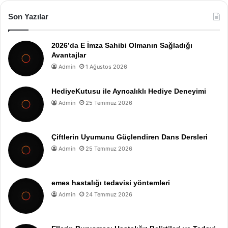
Son Yazılar
2026’da E İmza Sahibi Olmanın Sağladığı
Avantajlar
Admin
1 Ağustos 2026
HediyeKutusu ile Ayrıcalıklı Hediye Deneyimi
Admin
25 Temmuz 2026
Çiftlerin Uyumunu Güçlendiren Dans Dersleri
Admin
25 Temmuz 2026
emes hastalığı tedavisi yöntemleri
Admin
24 Temmuz 2026