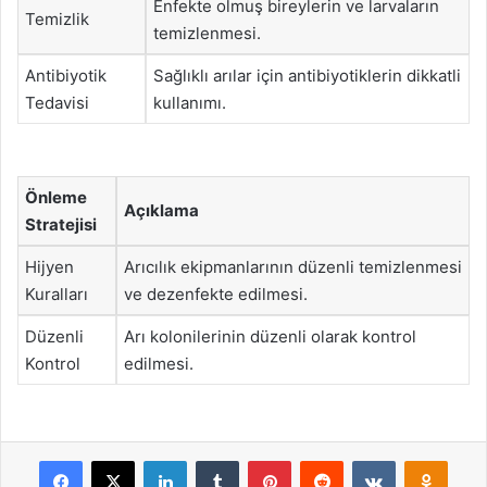
Enfekte olmuş bireylerin ve larvaların
Temizlik
temizlenmesi.
Antibiyotik
Sağlıklı arılar için antibiyotiklerin dikkatli
Tedavisi
kullanımı.
Önleme
Açıklama
Stratejisi
Hijyen
Arıcılık ekipmanlarının düzenli temizlenmesi
Kuralları
ve dezenfekte edilmesi.
Düzenli
Arı kolonilerinin düzenli olarak kontrol
Kontrol
edilmesi.
Facebook
X
LinkedIn
Tumblr
Pinterest
Reddit
VKontakte
Odnok