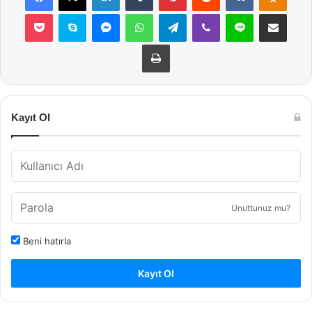
Pocket
Skype
Messenger
WhatsApp
Telegram
Viber
Line
E-Posta ile payla
Yazdır
Kayıt Ol
Unuttunuz mu?
Beni hatırla
Kayıt Ol