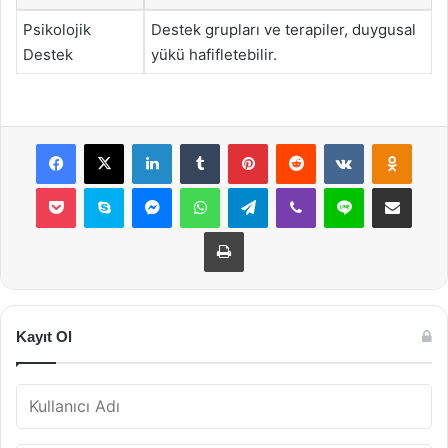
Psikolojik
Destek grupları ve terapiler, duygusal
Destek
yükü hafifletebilir.
Facebook
X
LinkedIn
Tumblr
Pinterest
Reddit
VKontakte
Odnok
Pocket
Skype
Messenger
WhatsApp
Telegram
Viber
Line
E-Posta ile payla
Yazdır
Kayıt Ol