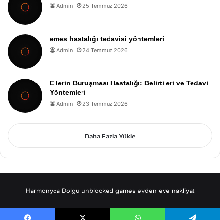
Admin
25 Temmuz 2026
emes hastalığı tedavisi yöntemleri
Admin
24 Temmuz 2026
Ellerin Buruşması Hastalığı: Belirtileri ve Tedavi
Yöntemleri
Admin
23 Temmuz 2026
Daha Fazla Yükle
Harmonyca Dolgu
unblocked games
evden eve nakliyat